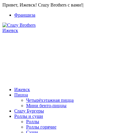
Привет, Ижевск! Crazy Brothers с вами!
|
Франшиза
Ижевск
+7 912 457-65-99
Звонки, WhatsApp и Viber
60-06-66
Только звонки
Ижевск
Пицца
Четырёхэтажная пицца
Мини бенто-пиццы
Crazy Бургеры
Роллы и суши
Роллы
Роллы горячие
Суши