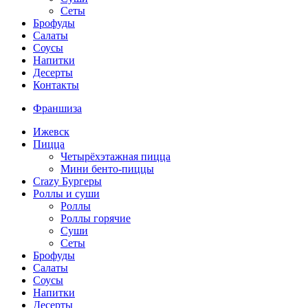
Сеты
Брофуды
Салаты
Соусы
Напитки
Десерты
Контакты
Франшиза
Ижевск
Пицца
Четырёхэтажная пицца
Мини бенто-пиццы
Crazy Бургеры
Роллы и суши
Роллы
Роллы горячие
Суши
Сеты
Брофуды
Салаты
Соусы
Напитки
Десерты